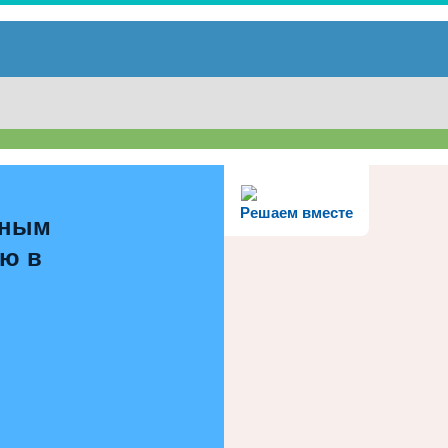
Решаем вместе
ьным
ью в